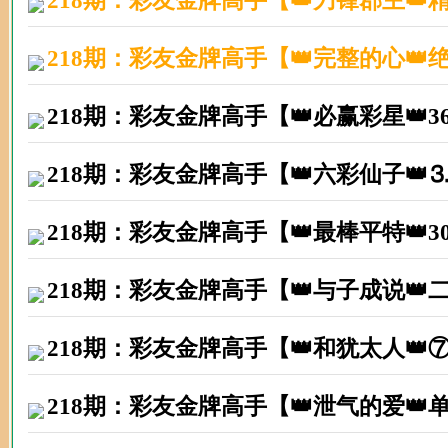
218期：彩友金牌高手【👑刀锋郡主👑
218期：彩友金牌高手【👑完整的心👑
218期：彩友金牌高手【👑必赢彩星👑3
218期：彩友金牌高手【👑六彩仙子👑
218期：彩友金牌高手【👑最棒平特👑3
218期：彩友金牌高手【👑与子成说👑
218期：彩友金牌高手【👑和犹太人👑
218期：彩友金牌高手【👑泄气的爱👑