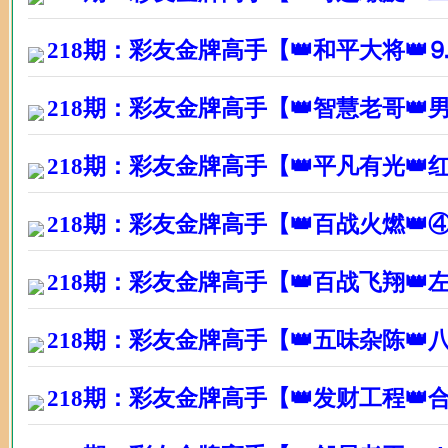
218期：彩友金牌高手【👑和平大将👑
218期：彩友金牌高手【👑智慧老哥👑
218期：彩友金牌高手【👑平凡有光👑
218期：彩友金牌高手【👑百战火燃👑
218期：彩友金牌高手【👑百战飞翔👑
218期：彩友金牌高手【👑五味杂陈👑
218期：彩友金牌高手【👑发财工程👑