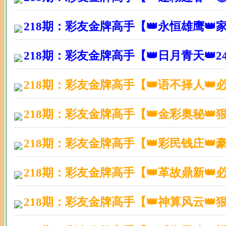
218期：彩友金牌高手【👑永恒雄鹰👑
218期：彩友金牌高手【👑日月青天👑2
218期：彩友金牌高手【👑语不择人👑
218期：彩友金牌高手【👑金彩奥秘👑
218期：彩友金牌高手【👑彩民钱庄👑
218期：彩友金牌高手【👑革故鼎新👑
218期：彩友金牌高手【👑神算风云👑