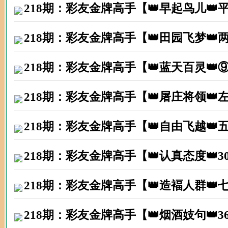
218期：彩友金牌高手【👑早起鸟儿👑
218期：彩友金牌高手【👑田园飞梦👑
218期：彩友金牌高手【👑蓝天百灵👑
218期：彩友金牌高手【👑屠庄将领👑
218期：彩友金牌高手【👑自由飞越👑
218期：彩友金牌高手【👑认真态度👑3
218期：彩友金牌高手【👑造褔人群👑
218期：彩友金牌高手【👑烟酒妓句👑3