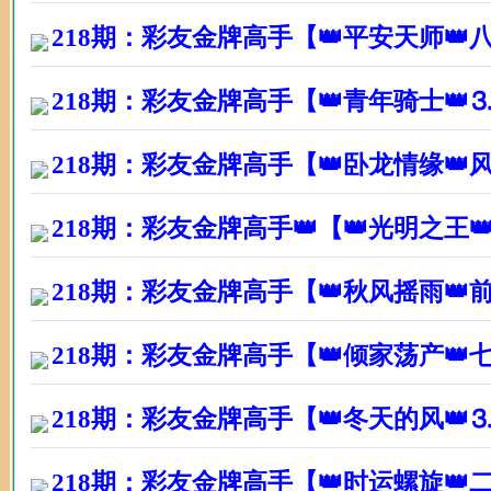
218期：彩友金牌高手【👑平安天师👑
218期：彩友金牌高手【👑青年骑士👑
218期：彩友金牌高手【👑卧龙情缘👑
218期：彩友金牌高手👑【👑光明之王
218期：彩友金牌高手【👑秋风摇雨👑
218期：彩友金牌高手【👑倾家荡产👑
218期：彩友金牌高手【👑冬天的风👑
218期：彩友金牌高手【👑时运螺旋👑