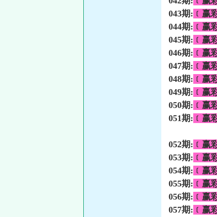
042期:
﹝赢
043期:
﹝赢
044期:
﹝赢
045期:
﹝赢
046期:
﹝赢
047期:
﹝赢
048期:
﹝赢
049期:
﹝赢
050期:
﹝赢
051期:
﹝赢
052期:
﹝赢
053期:
﹝赢
054期:
﹝赢
055期:
﹝赢
056期:
﹝赢
057期:
﹝赢