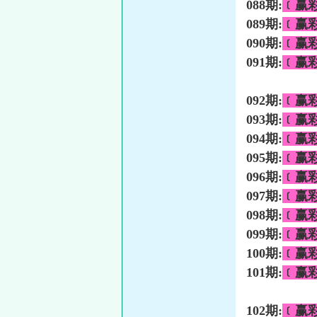
088期:
﹝赢
089期:
﹝赢
090期:
﹝赢
091期:
﹝赢
092期:
﹝赢
093期:
﹝赢
094期:
﹝赢
095期:
﹝赢
096期:
﹝赢
097期:
﹝赢
098期:
﹝赢
099期:
﹝赢
100期:
﹝赢
101期:
﹝赢
102期:
﹝赢