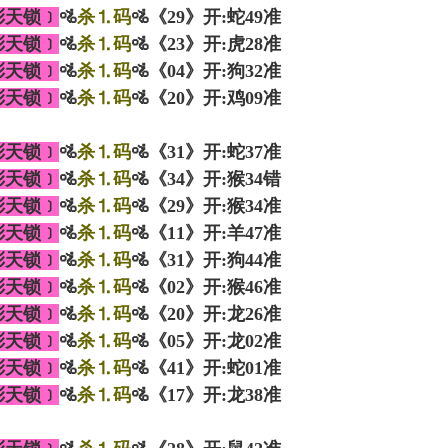
彩天锁﹞
🚵
杀⒈码
🚵《29》开:蛇49准
彩天锁﹞
🚵
杀⒈码
🚵《23》开:虎28准
彩天锁﹞
🚵
杀⒈码
🚵《04》开:狗32准
彩天锁﹞
🚵
杀⒈码
🚵《20》开:鸡09准
彩天锁﹞
🚵
杀⒈码
🚵《31》开:蛇37准
彩天锁﹞
🚵
杀⒈码
🚵《34》开:猴34错
彩天锁﹞
🚵
杀⒈码
🚵《29》开:猴34准
彩天锁﹞
🚵
杀⒈码
🚵《11》开:羊47准
彩天锁﹞
🚵
杀⒈码
🚵《31》开:狗44准
彩天锁﹞
🚵
杀⒈码
🚵《02》开:猴46准
彩天锁﹞
🚵
杀⒈码
🚵《20》开:龙26准
彩天锁﹞
🚵
杀⒈码
🚵《05》开:龙02准
彩天锁﹞
🚵
杀⒈码
🚵《41》开:蛇01准
彩天锁﹞
🚵
杀⒈码
🚵《17》开:龙38准