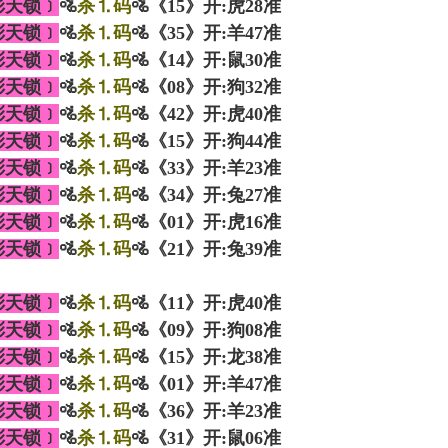
彩天锁﹞
🚵
杀⒈码
🚵《15》开:虎28准
彩天锁﹞
🚵
杀⒈码
🚵《35》开:羊47准
彩天锁﹞
🚵
杀⒈码
🚵《14》开:鼠30准
彩天锁﹞
🚵
杀⒈码
🚵《08》开:狗32准
彩天锁﹞
🚵
杀⒈码
🚵《42》开:虎40准
彩天锁﹞
🚵
杀⒈码
🚵《15》开:狗44准
彩天锁﹞
🚵
杀⒈码
🚵《33》开:羊23准
彩天锁﹞
🚵
杀⒈码
🚵《34》开:兔27准
彩天锁﹞
🚵
杀⒈码
🚵《01》开:虎16准
彩天锁﹞
🚵
杀⒈码
🚵《21》开:兔39准
彩天锁﹞
🚵
杀⒈码
🚵《11》开:虎40准
彩天锁﹞
🚵
杀⒈码
🚵《09》开:狗08准
彩天锁﹞
🚵
杀⒈码
🚵《15》开:龙38准
彩天锁﹞
🚵
杀⒈码
🚵《01》开:羊47准
彩天锁﹞
🚵
杀⒈码
🚵《36》开:羊23准
彩天锁﹞
🚵
杀⒈码
🚵《31》开:鼠06准