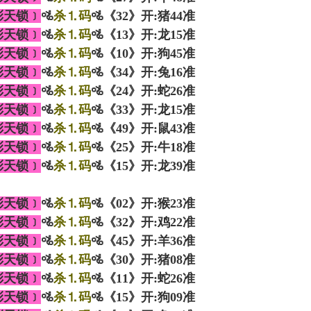
彩天锁﹞
🚵
杀⒈码
🚵《32》开:猪44准
彩天锁﹞
🚵
杀⒈码
🚵《13》开:龙15准
彩天锁﹞
🚵
杀⒈码
🚵《10》开:狗45准
彩天锁﹞
🚵
杀⒈码
🚵《34》开:兔16准
彩天锁﹞
🚵
杀⒈码
🚵《24》开:蛇26准
彩天锁﹞
🚵
杀⒈码
🚵《33》开:龙15准
彩天锁﹞
🚵
杀⒈码
🚵《49》开:鼠43准
彩天锁﹞
🚵
杀⒈码
🚵《25》开:牛18准
彩天锁﹞
🚵
杀⒈码
🚵《15》开:龙39准
彩天锁﹞
🚵
杀⒈码
🚵《02》开:猴23准
彩天锁﹞
🚵
杀⒈码
🚵《32》开:鸡22准
彩天锁﹞
🚵
杀⒈码
🚵《45》开:羊36准
彩天锁﹞
🚵
杀⒈码
🚵《30》开:猪08准
彩天锁﹞
🚵
杀⒈码
🚵《11》开:蛇26准
彩天锁﹞
🚵
杀⒈码
🚵《15》开:狗09准