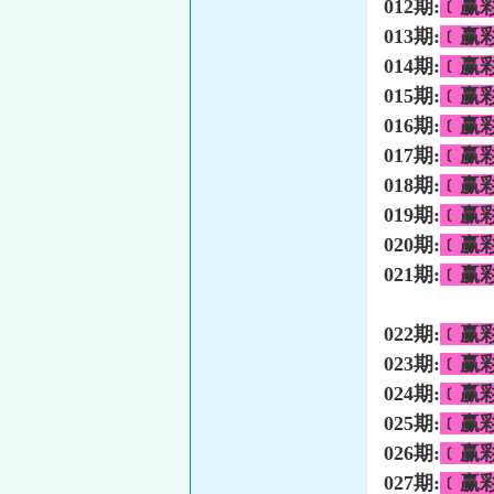
012期:
﹝赢
013期:
﹝赢
014期:
﹝赢
015期:
﹝赢
016期:
﹝赢
017期:
﹝赢
018期:
﹝赢
019期:
﹝赢
020期:
﹝赢
021期:
﹝赢
022期:
﹝赢
023期:
﹝赢
024期:
﹝赢
025期:
﹝赢
026期:
﹝赢
027期:
﹝赢