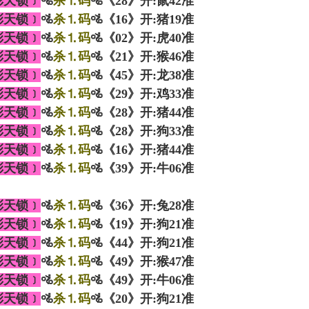
彩天锁﹞
🚵
杀⒈码
🚵《28》开:鼠42准
彩天锁﹞
🚵
杀⒈码
🚵《16》开:猪19准
彩天锁﹞
🚵
杀⒈码
🚵《02》开:虎40准
彩天锁﹞
🚵
杀⒈码
🚵《21》开:猴46准
彩天锁﹞
🚵
杀⒈码
🚵《45》开:龙38准
彩天锁﹞
🚵
杀⒈码
🚵《29》开:鸡33准
彩天锁﹞
🚵
杀⒈码
🚵《28》开:猪44准
彩天锁﹞
🚵
杀⒈码
🚵《28》开:狗33准
彩天锁﹞
🚵
杀⒈码
🚵《16》开:猪44准
彩天锁﹞
🚵
杀⒈码
🚵《39》开:牛06准
彩天锁﹞
🚵
杀⒈码
🚵《36》开:兔28准
彩天锁﹞
🚵
杀⒈码
🚵《19》开:狗21准
彩天锁﹞
🚵
杀⒈码
🚵《44》开:狗21准
彩天锁﹞
🚵
杀⒈码
🚵《49》开:猴47准
彩天锁﹞
🚵
杀⒈码
🚵《49》开:牛06准
彩天锁﹞
🚵
杀⒈码
🚵《20》开:狗21准