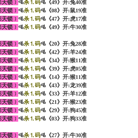
彩天锁﹞
🚵
杀⒈码
🚵《49》开:兔40准
彩天锁﹞
🚵
杀⒈码
🚵《08》开:鼠19准
彩天锁﹞
🚵
杀⒈码
🚵《47》开:虎17准
彩天锁﹞
🚵
杀⒈码
🚵《49》开:牛30准
彩天锁﹞
🚵
杀⒈码
🚵《20》开:兔28准
彩天锁﹞
🚵
杀⒈码
🚵《42》开:羊24准
彩天锁﹞
🚵
杀⒈码
🚵《34》开:猴11准
彩天锁﹞
🚵
杀⒈码
🚵《39》开:虎05准
彩天锁﹞
🚵
杀⒈码
🚵《14》开:猴11准
彩天锁﹞
🚵
杀⒈码
🚵《43》开:龙39准
彩天锁﹞
🚵
杀⒈码
🚵《33》开:羊12准
彩天锁﹞
🚵
杀⒈码
🚵《21》开:猴23准
彩天锁﹞
🚵
杀⒈码
🚵《29》开:狗45准
彩天锁﹞
🚵
杀⒈码
🚵《03》开:狗33准
彩天锁﹞
🚵
杀⒈码
🚵《27》开:牛30准