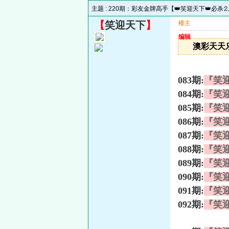
主题 :
220期：彩友金牌高手【👑笑迎天下👑必杀
【
笑迎天下
】
楼主
编辑
澳彩天天
083期:
『笑
084期:
『笑
085期:
『笑
086期:
『笑
087期:
『笑
088期:
『笑
089期:
『笑
090期:
『笑
091期:
『笑
092期:
『笑