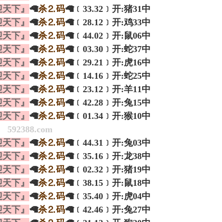
迎天下』
🦙
杀⒉码
🦙﹝33.32﹞开:猪31中
迎天下』
🦙
杀⒉码
🦙﹝28.12﹞开:鸡33中
迎天下』
🦙
杀⒉码
🦙﹝44.02﹞开:鼠06中
迎天下』
🦙
杀⒉码
🦙﹝03.30﹞开:蛇37中
迎天下』
🦙
杀⒉码
🦙﹝29.21﹞开:虎16中
迎天下』
🦙
杀⒉码
🦙﹝14.16﹞开:蛇25中
迎天下』
🦙
杀⒉码
🦙﹝23.12﹞开:羊11中
迎天下』
🦙
杀⒉码
🦙﹝42.28﹞开:兔15中
迎天下』
🦙
杀⒉码
🦙﹝01.34﹞开:猴10中
592388.com
迎天下』
🦙
杀⒉码
🦙﹝44.31﹞开:兔03中
迎天下』
🦙
杀⒉码
🦙﹝35.16﹞开:龙38中
迎天下』
🦙
杀⒉码
🦙﹝02.32﹞开:猪19中
迎天下』
🦙
杀⒉码
🦙﹝38.15﹞开:鼠18中
迎天下』
🦙
杀⒉码
🦙﹝35.40﹞开:虎04中
迎天下』
🦙
杀⒉码
🦙﹝42.46﹞开:兔27中