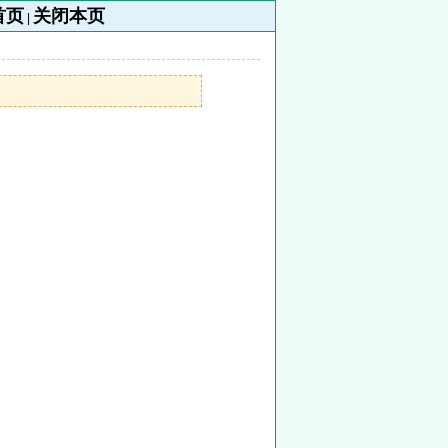
首页
关闭本页
|