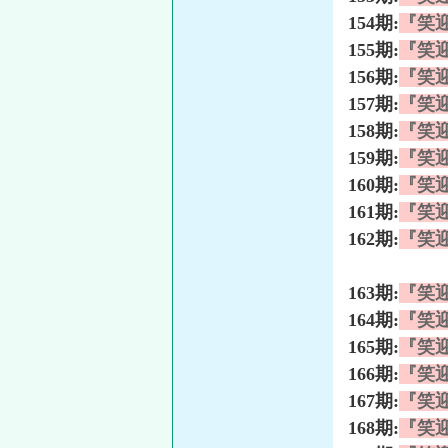
154期:
『笑
155期:
『笑
156期:
『笑
157期:
『笑
158期:
『笑
159期:
『笑
160期:
『笑
161期:
『笑
162期:
『笑
163期:
『笑
164期:
『笑
165期:
『笑
166期:
『笑
167期:
『笑
168期:
『笑